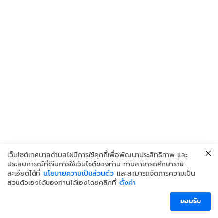
เว็บไซต์เทศบาลตำบลไผ่มีการใช้คุกกี้เพื่อพัฒนาประสิทธิภาพ และ
ประสบการณ์ที่ดีในการใช้เว็บไซต์ของท่าน ท่านสามารถศึกษาราย
ละเอียดได้ที่
นโยบายความเป็นส่วนตัว
และสามารถจัดการความเป็น
ส่วนตัวเองได้ของท่านได้เองโดยคลิกที่
ตั้งค่า
Copyright © 2026 เทศบาลตำบลไผ่
ยอมรับ