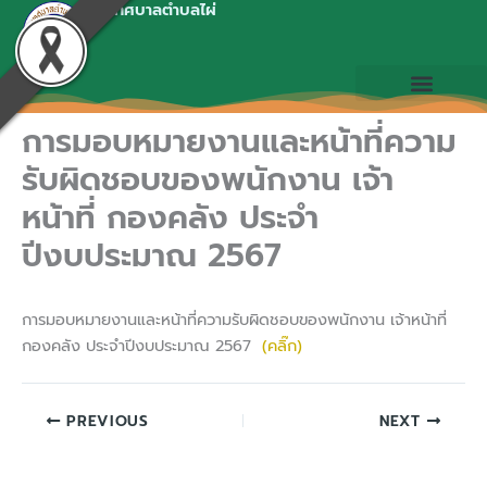
เทศบาลตำบลไผ่
Skip
to
content
การมอบหมายงานและหน้าที่ความ
รับผิดชอบของพนักงาน เจ้า
หน้าที่ กองคลัง ประจำ
ปีงบประมาณ 2567
การมอบหมายงานและหน้าที่ความรับผิดชอบของพนักงาน เจ้าหน้าที่
กองคลัง ประจำปีงบประมาณ 2567
(คลิ๊ก)
PREVIOUS
NEXT