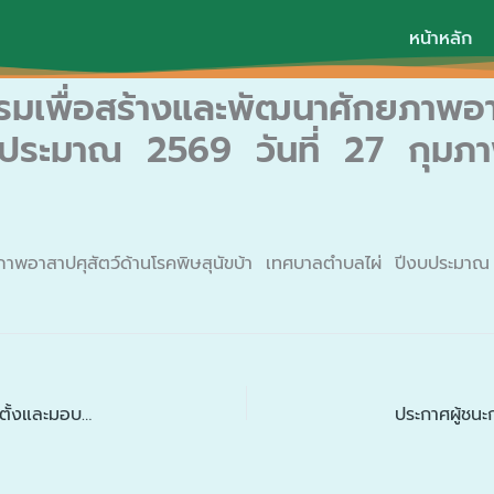
หน้าหลัก
เพื่อสร้างและพัฒนาศักยภาพอาสา
บประมาณ 2569 วันที่ 27 กุมภ
ภาพอาสาปศุสัตว์ด้านโรคพิษสุนัขบ้า เทศบาลตำบลไผ่ ปีงบประม
คำสั่งเทศบาลตำบลไผ่ ที่ 70 / 2569 เรื่อง แต่งตั้งและมอบหมายการปฏิบัติหน้าที่พนักงานเทศบาลเตรียมการร่วมงานโครงการ ” ประเพณีบุญคูนลานสู่ขวัญข้าว ของดีบ้านฉัน ” อำเภอเมืองกาฬสินธุ์ ประจำปี พ.ศ. 2569 ลงวันที่ 12 กุมภาพันธ์ 2569