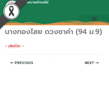
เทศบาลตำบลไผ่
Skip
to
content
นางทองไสย ดวงชาคำ (94 ม.9)
– เสียชีวิต –
PREVIOUS
NEXT