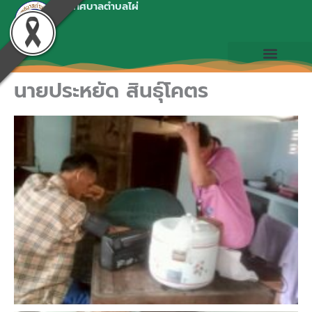
เทศบาลตำบลไผ่
Skip
to
content
นายประหยัด สินธุ์โคตร