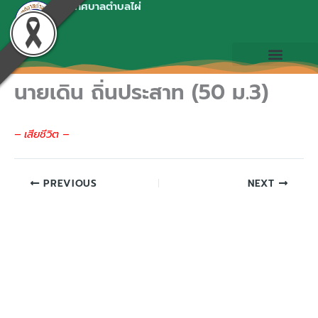
เทศบาลตำบลไผ่
Skip
to
content
นายเดิน ถิ่นประสาท (50 ม.3)
– เสียชีวิต –
PREVIOUS
NEXT