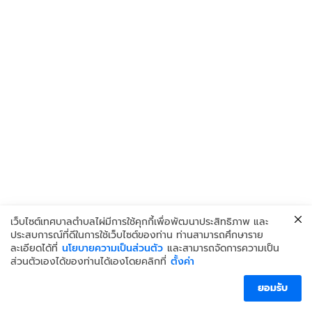
เว็บไซต์เทศบาลตำบลไผ่มีการใช้คุกกี้เพื่อพัฒนาประสิทธิภาพ และ
ประสบการณ์ที่ดีในการใช้เว็บไซต์ของท่าน ท่านสามารถศึกษาราย
ละเอียดได้ที่
นโยบายความเป็นส่วนตัว
และสามารถจัดการความเป็น
ส่วนตัวเองได้ของท่านได้เองโดยคลิกที่
ตั้งค่า
Copyright © 2026 เทศบาลตำบลไผ่
ยอมรับ