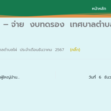
หน้าหลัก
 – จ่าย งบทดรอง เทศบาลตำบล
บาลตำบลไผ่ ประจำเดือนธันวาคม 2567
(คลิ๊ก)
วันที่ 5 ม.ค. 2568 เวลา 08.00 น. ชมรมกำนันผู้ใหญ่บ้านตำบลไผ่ ประชุมประจำเดือนมกราคม 2568 ณ ศาลาประชาคมวัดสุมังคลาราม บ้านหนองโพน และร่วมกันปิดด่านชุมชนตำบลไผ่ ณ หน้าวัดสุมังคลาราม บ้านหนองโพน เหตุการณ์เป็นไปด้วยความสงบเรียบร้อยดี