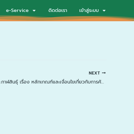
e-Service
ติดต่อเรา
เข้าสู่ระบบ
NEXT
ประกาศ ก.ท.จ.กาฬสินธุ์ เรื่อง หลักเกณฑ์และเงื่อนไขเกี่ยวกับการคัดเลือกกรณีที่มีเหตุพิเศษที่ไม่จำเป็นต้องสอบแข่งขันกรณีบรรจุบุคลากรในสังกัดเทศบาลที่ปฏิบัติงานในสถานการณ์การแพร่ระบาดของโรคติดเชื้อไวรัสโคโรนา 2019 เข้ารับราชการเป็นกรณีพิเศษ (ฉบับที่ 2) พ.ศ. 2567