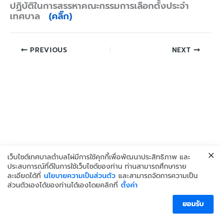
ปฏิบัติในการสรรหาคณะกรรมการเลือกตั้งประจำ
เทศบาล
(คลิ๊ก)
PREVIOUS
NEXT
เว็บไซต์เทศบาลตำบลไผ่มีการใช้คุกกี้เพื่อพัฒนาประสิทธิภาพ และ
ประสบการณ์ที่ดีในการใช้เว็บไซต์ของท่าน ท่านสามารถศึกษาราย
ละเอียดได้ที่
นโยบายความเป็นส่วนตัว
และสามารถจัดการความเป็น
ส่วนตัวเองได้ของท่านได้เองโดยคลิกที่
ตั้งค่า
Copyright © 2026 เทศบาลตำบลไผ่
ยอมรับ