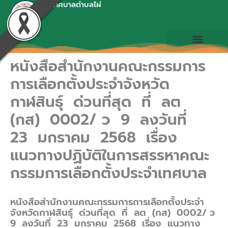
เทศบาลตำบลไผ่
Skip
to
content
หนังสือสำนักงานคณะกรรมการ
การเลือกตั้งประจำจังหวัด
กาฬสินธุ์ ด่วนที่สุด ที่ ลต
(กส) 0002/ ว 9 ลงวันที่
23 มกราคม 2568 เรื่อง
แนวทางปฏิบัติในการสรรหาคณะ
กรรมการเลือกตั้งประจำเทศบาล
หนังสือสำนักงานคณะกรรมการการเลือกตั้งประจำ
จังหวัดกาฬสินธุ์ ด่วนที่สุด ที่ ลต (กส) 0002/ ว
9 ลงวันที่ 23 มกราคม 2568 เรื่อง แนวทาง