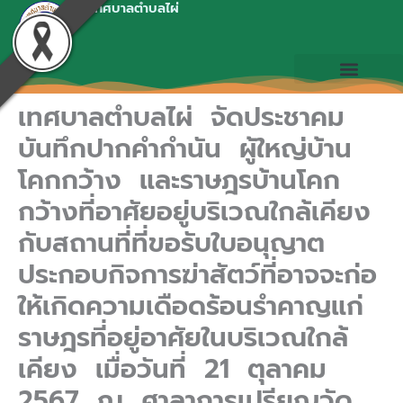
เทศบาลตำบลไผ่
Skip
to
content
เทศบาลตำบลไผ่ จัดประชาคม
บันทึกปากคำกำนัน ผู้ใหญ่บ้าน
โคกกว้าง และราษฎรบ้านโคก
กว้างที่อาศัยอยู่บริเวณใกล้เคียง
กับสถานที่ที่ขอรับใบอนุญาต
ประกอบกิจการฆ่าสัตว์ที่อาจจะก่อ
ให้เกิดความเดือดร้อนรำคาญแก่
ราษฎรที่อยู่อาศัยในบริเวณใกล้
เคียง เมื่อวันที่ 21 ตุลาคม
2567 ณ ศาลาการเปรียญวัด