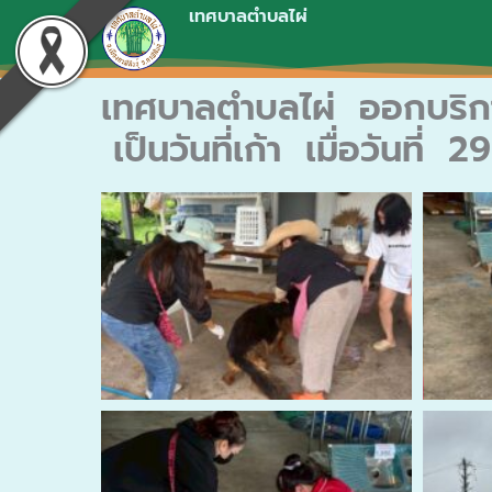
Skip
เทศบาลตำบลไผ่
to
content
เทศบาลตำบลไผ่ ออกบริกา
เป็นวันที่เก้า เมื่อวันท