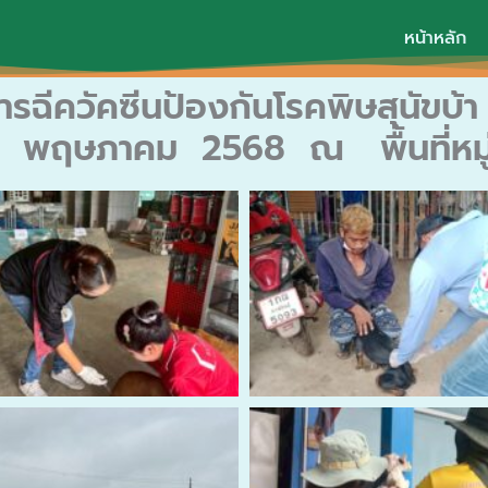
หน้าหลัก
รฉีควัคซีนป้องกันโรคพิษสุนัข
ี่ 29 พฤษภาคม 2568 ณ พื้นที่หม