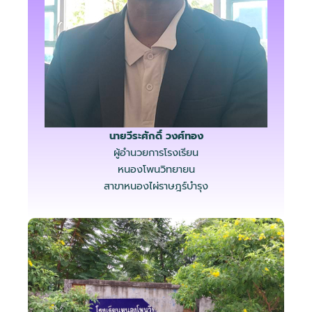
นายวีระศักดิ์ วงศ์ทอง
ผู้อำนวยการโรงเรียน
หนองโพนวิทยายน
สาขาหนองไผ่ราษฎร์บำรุง