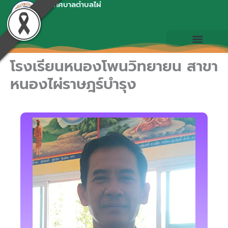
เทศบาลตำบลไผ่
Skip
to
content
โรงเรียนหนองโพนวิทยายน สาขา
หนองไผ่ราษฎร์บำรุง