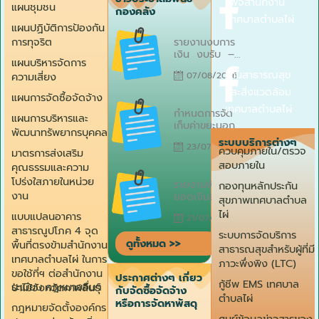
เพจสำนักงาน
ที่ 10
แผนชุมชน
กองคลัง
มิถุนายน
เทศบาลตำบลไผ่
2569 ณ
แผนปฏิบัติการป้องกัน
Posted
ห้องประชุม
รายงานงบการ
การทุจริต
on
เทศบาลตำบลไผ่
เงิน งบรับ –
แผนบริหารจัดการ
จ่าย งบทดรอง
งานสาธารณสุข
07/08/2026
ความเสี่ยง
เทศบาลตำบลไผ่
ประจำเดือน
และสิ่งแวดล้อม
แผนการจัดซื้อจัดจ้าง
กรกฎาคม
Posted
เทศบาลตำบลไผ่
กำหนดการจัด
2569
on
แผนการบริหารและ
เก็บค่าขยะนอก
พัฒนาทรัพยากรบุคคล
สถานที่ เทศบาล
ระบบบริการต่างๆ
23/07/2026
ตำบลไผ่ ประจำ
ควบคุมภายใน/ตรวจ
มาตรการส่งเสริม
ปีงบประมาณ
สอบภายใน
คุณธรรมและความ
2569
Posted
โปร่งใสภายในหน่วย
รายงานพิสูจน์
กองทุนหลักประกัน
on
งาน
ยอดเงินสะสมที่
สุขภาพเทศบาลตำบล
สามารถนำไป
ไผ่
แบบแปลนอาคาร
21/07/2026
ใช้ได้ตามรายงาน
สาธารณูปโภค 4 จุด
การเงิน
ระบบการจัดบริการ
ดูทั้งหมด >>
(ระหว่างปี)
พื้นที่ตรงข้ามสำนักงาน
สาธารณสุขสำหรับผู้ที่มี
เทศบาลตำบลไผ่
เทศบาลตำบลไผ่ ในการ
ภาวะพึ่งพิง (LTC)
ณ วันที่ 15
ขอใช้ที่ฯ ต่อสำนักงาน
ประกาศต่างๆ เกี่ยว
กรกฎาคม
กู้ชีพ EMS เทศบาล
ระเบียบ กฎหมายอื่นๆ
ป่าไม้จังหวัดกาฬสินธุ์
กับจัดซื้อจัดจ้าง
2569
ตำบลไผ่
หรือการจัดหาพัสดุ
กฎหมายจัดตั้งองค์กร
ศูนย์ข้อมูลข่าวสารของ