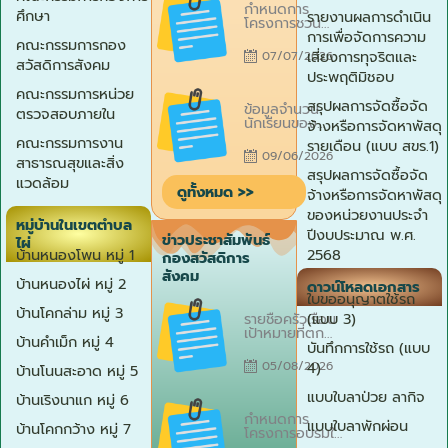
(TZD)
กำหนดการ
on
ศึกษา
รายงานผลการดำเนิน
เทศบาลตำบล
โครงการชวน
ไผ่ ที่ 1 /
การเพื่อจัดการความ
น้องเข้าวัด
คณะกรรมการกอง
2569 เรื่อง
เทศบาลตำบล
เสี่ยงการทุจริตและ
07/07/2026
แต่งตั้งคณะ
สวัสดิการสังคม
ไผ่ ประจำปี
ประพฤติมิชอบ
กรรมการสห
พ.ศ. 2569 วัน
วิชาชีพ เทศบาล
ที่ 17
คณะกรรมการหน่วย
Posted
ตำบลไผ่ ลงวัน
สรุปผลการจัดซื้อจัด
กรกฎาคม
ข้อมูลจำนวน
on
ตรวจสอบภายใน
ที่ 13
2569 ณ วัดป่า
นักเรียนของ
จ้างหรือการจัดหาพัสดุ
กรกฎาคม
มัชฌิมวาส
สถานศึกษา
คณะกรรมการงาน
รายเดือน (แบบ สขร.1)
2569
เทศบาลตำบลลำ
ประจำปีการ
09/06/2026
สาธารณสุขและสิ่ง
พาน
ศึกษา 2569
สรุปผลการจัดซื้อจัด
(ครั้งที่ 1)
แวดล้อม
ดูทั้งหมด >>
โรงเรียนบ้านคำ
จ้างหรือการจัดหาพัสดุ
เม็ก (มิถุนายน
ของหน่วยงานประจำ
2569)
หมู่บ้านในเขตตำบล
ปีงบประมาณ พ.ศ.
ข่าวประชาสัมพันธ์
ไผ่
2568
บ้านหนองโพน หมู่ 1
กองสวัสดิการ
สังคม
บ้านหนองไผ่ หมู่ 2
ดาวน์โหลดเอกสาร
ใบขออนุญาตใช้รถ
Posted
บ้านโคกล่าม หมู่ 3
(แบบ 3)
รายชื่อครัวเรือน
on
เป้าหมายที่ตก
บ้านคำเม็ก หมู่ 4
เกณฑ์ MPI
บันทึกการใช้รถ (แบบ
ระบบบริหาร
4)
05/08/2026
บ้านโนนสะอาด หมู่ 5
จัดการข้อมูลการ
พัฒนาคนแบบชี้
แบบใบลาป่วย ลากิจ
บ้านเริงนาแก หมู่ 6
เป้า ( Thai
Posted
People Map
กำหนดการ
on
แบบใบลาพักผ่อน
บ้านโคกกว้าง หมู่ 7
and
โครงการอบรมให้
Analytics
ความรู้สิทธิ