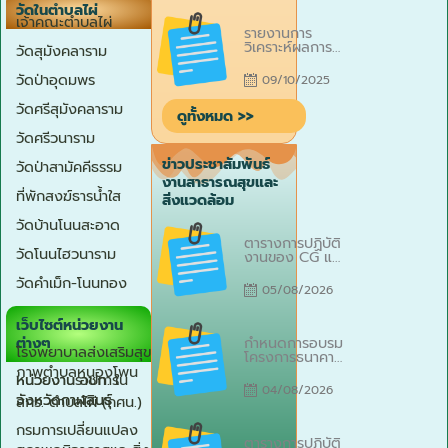
ติดตามประเมิน
วัดในตำบลไผ่
ผลการควบคุม
Posted
เจ้าคณะตำบลไผ่
ภายใน เทศบาล
รายงานการ
on
ตำบลไผ่ ประจำ
วิเคราะห์ผลการ
วัดสุมังคลาราม
ปีงบประมาณ
ประเมินคุณธรรม
2568 ลงวันที่
และความโปร่งใส
วัดป่าอุดมพร
09/10/2025
14 ตุลาคม
ในการดำเนินงาน
2568
ของหน่วยงาน
วัดศรีสุมังคลาราม
ดูทั้งหมด >>
ภาครัฐ ประจำ
ปีงบประมาณ
วัดศรีวนาราม
พ.ศ. 2568
ข่าวประชาสัมพันธ์
วัดป่าสามัคคีธรรม
งานสาธารณสุขและ
ที่พักสงฆ์ธารน้ำใส
สิ่งแวดล้อม
วัดบ้านโนนสะอาด
Posted
ตารางการปฏิบัติ
on
วัดโนนไฮวนาราม
งานของ CG และ
สหวิชาชีพ ประจำ
วัดคำเม็ก-โนนทอง
เดือนกรกฎาคม
05/08/2026
2569
เว็บไซต์หน่วยงาน
Posted
ต่างๆ
กำหนดการอบรม
on
โรงพยาบาลส่งเสริมสุข
โครงการธนาคาร
ขยะรีไซเคิล
ภาพตำบลหนองโพน
หน่วยงาน อปท. ใน
หน่วยงานราชการ
เทศบาลตำบลไผ่
04/08/2026
ประจำ
จังหวัดกาฬสินธุ์
จังหวัดกาฬสินธุ์
สกร. ตำบลไผ่ (กศน.)
ปีงบประมาณ
2569 วันที่ 26
Posted
กรมการเปลี่ยนแปลง
สิงหาคม 2569
ตารางการปฏิบัติ
on