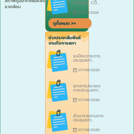
สภาพภูมิอากาศและสิ่ง
ณ ห้องประชุม
งานของ CG
เทศบาลตำบลไผ่
แวดล้อม
และสหวิชาชีพ
ประจำเดือน
10/07/2026
มิถุนายน 2569
ดูทั้งหมด >>
ข่าวประชาสัมพันธ์
งานกิจการสภา
Posted
ระเบียบวาระการ
on
ประชุมสภา
เทศบาลตำบลไผ่
สมัยสามัญ สมัย
07/08/2026
ที่ 3 ประจำปี
พ.ศ. 2569 วัน
ที่ 10
Posted
สิงหาคม 2569
เอกสารประกอบ
on
ณ ห้องประชุม
การประชุมสภา
เทศบาลตำบลไผ่
เทศบาลตำบลไผ่
เป็นวันที่สองของ
ในการประชุมสภา
07/08/2026
สมัยประชุม
เทศบาล ฯ สมัย
สามัญ สมัยที่
3 ประจำปี พ.ศ.
Posted
2569 เมื่อวันที่
สำเนารายงานการ
on
5 สิงหาคม
ประชุมสภา
2569 ณ ห้อง
เทศบาลตำบลไผ่
ประชุมเทศบาล
ในการประชุมสภา
07/08/2026
ตำบลไผ่ เป็นวัน
เทศบาล ฯ สมัย