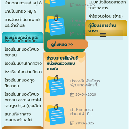
แบบหนังสือขอลาออก
บ้านดอนสวรรค์ หมู่ 8
Platform ) ปี
สวัสดิการผู้
14/07/2026
2569
จากราชการ
พิการ ประจำ
บ้านโนนทอง หมู่ 9
ปีงบประมาณ
2569 เทศบาล
คำร้องขอโอน (ย้าย)
Posted
สารวัตรกำนัน แพทย์
ตำบลไผ่ วันที่
กำหนดการ
on
21 กรกฎาคม
โครงการอบรม
คู่มือบริการด้าน
ประจำตำบล
2569 ณ ห้อง
ฝึกอาชีพผู้สูง
ต่างๆ
ประชุมเทศบาล
อายุ ” การทำ
07/07/2026
ตำบลไผ่
ของชำร่วย ”
โรงเรียนในตำบลไผ่
ประจำ
โรงเรียนบ้านคำเม็ก
ดูทั้งหมด >>
ปีงบประมาณ
2569 เทศบาล
โรงเรียนหนองโพนวิ
ตำบลไผ่ วันที่
ทยายน
24 กรกฎาคม
ข่าวประชาสัมพันธ์
2569 ณ ห้อง
โรงเรียนบ้านโคกกว้าง
หน่วยตรวจสอบ
ประชุมเทศบาล
ภายใน
ตำบลไผ่
โรงเรียนโคกล่ามวิทยา
Posted
โรงเรียนหนองกุง
ประชาสัมพันธ์การ
on
พัฒนาองค์กรที่
วิทยาคม
เกี่ยวข้องกับการ
ประเมิน ITA
โรงเรียนหนองโพนวิ
30/04/2026
ประจำ
ทยายน สาขาหนองไผ่
ปีงบประมาณ
พ.ศ. 2569 ของ
ราษฎร์บำรุง (ยุบเลิก)
Posted
เทศบาลตำบลไผ่
คำสั่งเทศบาล
on
ตำบลไผ่ ที่
สนามกีฬากลาง
521 / 2568
เทศบาลตำบลไผ่
เรื่อง แต่งตั้ง
21/10/2025
คณะกรรมการ