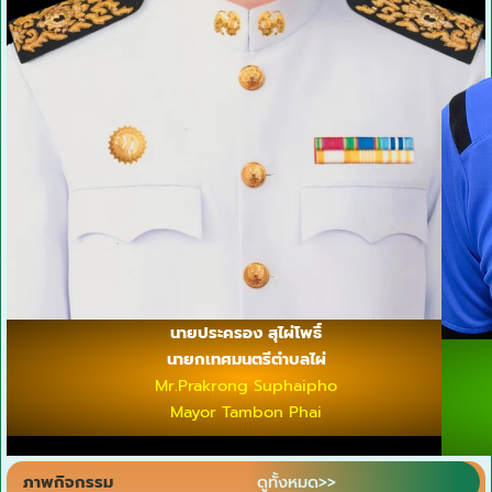
นายประครอง สุไผ่โพธิ์
นายกเทศมนตรีตำบลไผ่
Mr.Prakrong Suphaipho
Mayor Tambon Phai
ภาพกิจกรรม
ดูทั้งหมด>>