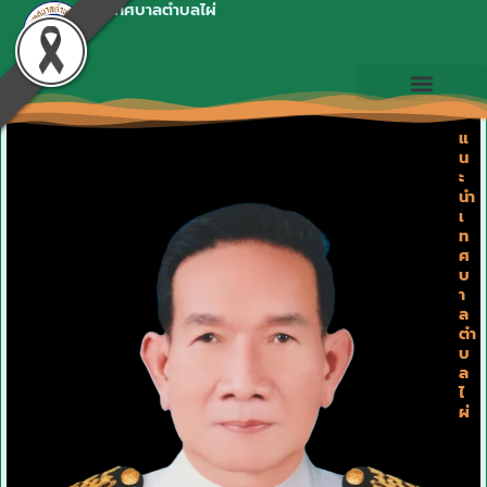
เทศบาลตำบลไผ่
Skip
to
content
แ
น
ะ
นำ
เ
ท
ศ
บ
า
ล
ตำ
บ
ล
ไ
ผ่