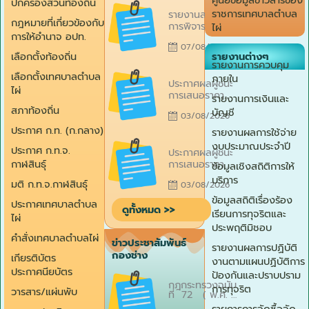
ปกครองส่วนท้องถิ่น
Posted
ราชการเทศบาลตำบล
รายงานสรุปผล
on
กฎหมายที่เกี่ยวข้องกับ
การพิจารณาการ
ไผ่
การให้อำนาจ อปท.
จัดซื้อจัดจ้างราย
07/08/2026
เดือน (สขร.1)
รายงานต่างๆ
เลือกตั้งท้องถิ่น
ประจำเดือน
รายงานการควบคุม
กรกฎาคม 2569
Posted
เลือกตั้งเทศบาลตำบล
ภายใน
ประกาศผลผู้ชนะ
on
ไผ่
การเสนอราคา
รายงานการเงินและ
และเผยแพร่
สภาท้องถิ่น
บัญชี
03/08/2026
ข้อมูลสาระสำคัญ
ในสัญญา สำหรับ
ประกาศ ก.ท. (ก.กลาง)
รายงานผลการใช้จ่าย
การจัดจ้างเหมา
Posted
งบประมาณประจำปี
ประกาศ ก.ท.จ.
ประกาศผลผู้ชนะ
บริการปรับปรุง
on
การเสนอราคา
กาฬสินธุ์
ภูมิทัศน์ โดยวิธี
ข้อมูลเชิงสถิติการให้
และเผยแพร่
เฉพาะเจาะจง
บริการ
มติ ก.ท.จ.กาฬสินธุ์
03/08/2026
ข้อมูลสาระสำคัญ
ในสัญญา สำหรับ
ข้อมูลสถิติเรื่องร้อง
ประกาศเทศบาลตำบล
ดูทั้งหมด >>
การจัดซื้อวัสดุ
เรียนการทุจริตและ
ไผ่
ซ่อมแซมรถ
ประพฤติมิชอบ
บรรทุกขยะ
คำสั่งเทศบาลตำบลไผ่
ข่าวประชาสัมพันธ์
ทะเบียน 82-
รายงานผลการปฏิบัติ
กองช่าง
9657 กาฬสินธุ์
เกียรติบัตร
งานตามแผนปฏิบัติการ
โดยวิธีเฉพาะ
ประกาศนียบัตร
ป้องกันและปราบปราม
Posted
เจาะจง
กฎกระทรวงฉบับ
on
การทุจริต
วารสาร/แผ่นพับ
ที่ 72 ( พ.ศ.
2568 ) ออก
รายการการจัดซื้อจัด