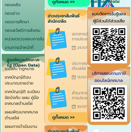
เทศบาลตำบลไผ่
ดูทั้งหมด >>
พัฒนาแหล่งน้ำ
กองคลัง
ระดับตำบล กลุ่ม
พื้นที่ภาคตะวัน
กองช่าง
แบบวัดการรับรู้ของ
ข่าวประชาสัมพันธ์
ออกเฉียงเหนือ
ผู้มีส่วนได้ส่วนเสีย
สำนักปลัด
กองการศึกษา
(เวทีที่ 10) เมื่อ
วันที่ 6
ภายนอก (EIT)
Posted
กองสวัสดิการสังคม
สิงหาคม 2569
เอกสารประกอบ
on
ณ โรงแรมริม
หน่วยตรวจสอบภายใน
การประชุมชี้แจง
ปาว จัดโดย
นำเสนองบ
งานการเจ้าหน้าที่
กรมชลประทาน
25/07/2026
ประมาณขอรับงบ
ตรงเงินอุดหนุน
ทั่วไป เงิน
Posted
ฐานข้อมูลเปิดภาค
ประกาศเทศบาล
อุดหนุนเฉพาะกิจ
on
รัฐ (Open Data)
ตำบลไผ่ เรื่อง
ระเบียบ กฎหมาย
ประจำ
บริการสอบถามภาษี
การรับสมัคร
ปีงบประมาณ
เทศบัญญัติงบ
13/07/2026
บุคคลเพื่อสรรหา
2570 ต่อคณะ
ออนไลน์เทศบาล
ประมาณรายจ่าย
และเลือกสรรเป็น
กรรมาธิการสภาผู้
ตำบลไผ่
พนักงานจ้าง
Posted
แทนราษฎร ใน
เทศบัญญัติ ระเบียบ
สำเนารายงาน
ตามภารกิจของ
on
ระบบออนไลน์
ข้อบังคับ แผน คู่มือ
การประชุม
เทศบาลตำบลไผ่
เมื่อวันที่ 24
พนักงาน เจ้า
เทศบาลตำบลไผ่
ประกาศ ณ
กรกฎาคม
10/07/2026
หน้าที่ เทศบาล
วันที่ 13
2569 ณ ที่ตั้ง
แผนพัฒนาเทศบาล
ตำบลไผ่ ในการ
กรกฎาคม
สำนักงาน ฯ
ดูทั้งหมด >>
ตำบลไผ่
ประชุมประจำ
2569
เดือนมิถุนายน
แผนการดำเนินงาน
2569 เมื่อวัน
ข่าวประชาสัมพันธ์