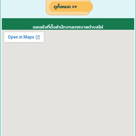
ที่หนึ่ง (วันแรก)
สามัญ สมัยที่
ของสมัยประชุม
ดูทั้งหมด >>
2 ประจำปี พ.ศ.
2569 เมื่อวันที่
28 พฤษภาคม
2569 ณ ห้อง
ประชุมเทศบาล
แผนผังที่ตั้งสำนักงานเทศบาลตำบลไผ่
ตำบลไผ่ เป็นวัน
ที่สาม (วัน
สุดท้าย) ของ
สมัยประชุม