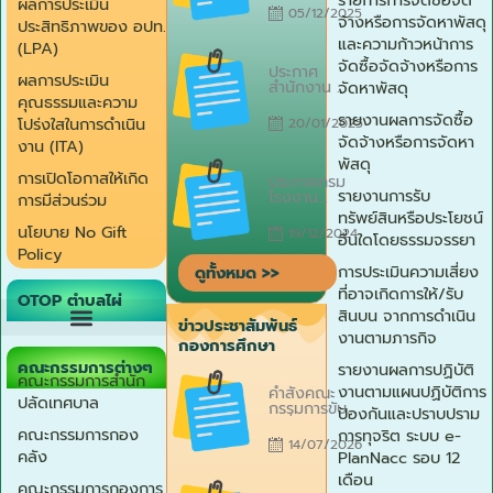
ผลการประเมิน
ตามความในพระ
05/12/2025
จ้างหรือการจัดหาพัสดุ
ราชบัญญัติ
ประสิทธิภาพของ อปท.
ควบคุมอาคาร
และความก้าวหน้าการ
(LPA)
พ.ศ. 2522
Posted
จัดซื้อจัดจ้างหรือการ
ประกาศ
on
ผลการประเมิน
สำนักงาน
จัดหาพัสดุ
คุณธรรมและความ
กกต. ประจำ
จังหวัดกาฬสินธุ์
รายงานผลการจัดซื้อ
โปร่งใสในการดำเนิน
20/01/2025
เรื่อง รูปแบบ
จัดจ้างหรือการจัดหา
งาน (ITA)
การแบ่งเขต
พัสดุ
เลือกตั้งสมาชิก
Posted
การเปิดโอกาสให้เกิด
สภาเทศบาล
ประกาศกรม
on
ตำบลไผ่ เพื่อรับ
รายงานการรับ
โรงงาน
การมีส่วนร่วม
ฟังความคิดเห็น
อุตสาหกรรม
ทรัพย์สินหรือประโยชน์
และข้อเสนอแนะ
เรื่อง ผลการ
นโยบาย No Gift
19/12/2024
อื่นใดโดยธรรมจรรยา
จากประชาชนใน
พิจารณาออกใบ
Policy
เขตเลือกตั้ง
อนุญาต
การประเมินความเสี่ยง
ประกาศ ณ วัน
ดูทั้งหมด >>
ประกอบกิจการ
ที่ 17 มกราคม
โรงงาน (
ที่อาจเกิดการให้/รับ
OTOP ตำบลไผ่
2568
โรงงานแปรรูป
สินบน จากการดำเนิน
ไม้ บ้านโคก
ข่าวประชาสัมพันธ์
กว้าง )
งานตามภารกิจ
กองการศึกษา
ประกาศ ณ
วันที่ 11
คณะกรรมการต่างๆ
รายงานผลการปฏิบัติ
Posted
คณะกรรมการสำนัก
ธันวาคม 2567
งานตามแผนปฏิบัติการ
คำสั่งคณะ
on
ปลัดเทศบาล
กรรมการขับ
ป้องกันและปราบปราม
เคลื่อนการแก้ไข
คณะกรรมการกอง
การทุจริต ระบบ e-
ปัญหาเด็กและ
14/07/2026
เยาวชนนอก
คลัง
PlanNacc รอบ 12
ระบบการศึกษาให้
เดือน
กลายเป็นศูนย์
Posted
คณะกรรมการกองการ