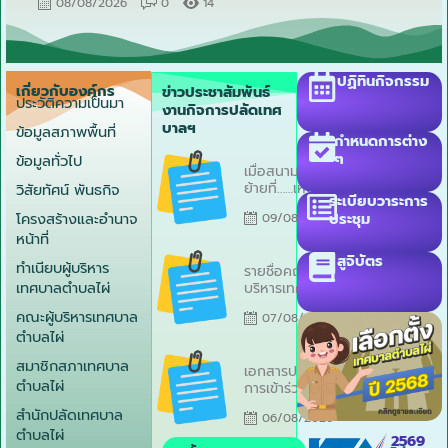
o
08/08/2026
0
14
u
s
ปฏิทินกิจกรรม
เกี่ยวกับองค์กร
ข่าวประชาสัมพันธ์
ประวัติความเป็นมา
งานกิจการปลัดเทศ
บาลฯ
ข้อมูลสภาพพื้นที่
กำหนดการต่าง
Posted
ๆ
ข้อมูลทั่วไป
เมื่อสนามมวย
on
ย้ายที่……เหตุแห่ง
วิสัยทัศน์ พันธกิจ
ระเบียบวาระการ
การฟ้องคดีหมด
โครงสร้างและอำนาจ
ประชุม
09/08/2026
สิ้นไป ศาลจึงไม่
หน้าที่
จำต้องมีคำบังคับ
Posted
สูจิบัตร
ทำเนียบผู้บริหาร
รายชื่อคณะผู้
on
เทศบาลตำบลไผ่
บริหารเทศบาล
ตำบลไผ่ สมาชิก
คณะผู้บริหารเทศบาล
07/08/2026
สภาฯ ปลัด
ตำบลไผ่
เทศบาล
พนักงาน เจ้า
Posted
สมาชิกสภาเทศบาล
เอกสารประกอบ
หน้าที่ เทศบาล
on
ตำบลไผ่
การเข้าร่วมการ
ตำบลไผ่ พร้อม
ประชุมปฐมนิเทศ
หมายเลข
สำนักปลัดเทศบาล
06/08/2026
โครงการจัดทำผัง
โทรศัพท์
ตำบลไผ่
น้ำและแผน
2569