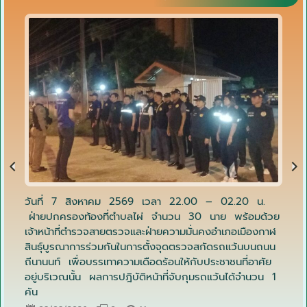
Posted
P
on
P
N
r
e
ยนต์
วันที่ 7 สิงหาคม 2569 เวลา 22.00 – 02.20 น.
รอง
ัน
ฝ่ายปกครองท้องที่ตำบลไผ่ จำนวน 30 นาย พร้อมด้วย
จัด
e
x
อน
เจ้าหน้าที่ตำรวจสายตรวจและฝ่ายความมั่นคงอำเภอเมืองกาฬ
เมื
สินธุ์บูรณาการร่วมกันในการตั้งจุดตรวจสกัดรถแว้นบนถนน
มหา
v
t
ถีนานนท์ เพื่อบรรเทาความเดือดร้อนให้กับประชาชนที่อาศัย
อยู่บริเวณนั้น ผลการปฎิบัติหน้าที่จับกุมรถแว้นได้จำนวน 1
i
คัน