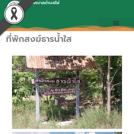
เทศบาลตำบลไผ่
Skip
to
content
ที่พักสงฆ์ธารน้ำใส